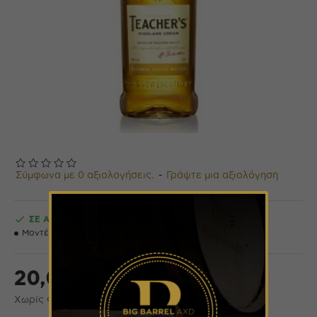
Σύμφωνα με 0 αξιολογήσεις.
-
Γράψτε μια αξιολόγηση
ΣΕ ΑΠΌΘΕΜΑ
Μοντέλο:
02-0126
20,00€
Χωρίς ΦΠΑ: 16,13€